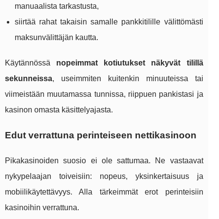
manuaalista tarkastusta,
siirtää rahat takaisin samalle pankkitilille välittömästi
maksunvälittäjän kautta.
Käytännössä
nopeimmat kotiutukset näkyvät tilillä
sekunneissa
, useimmiten kuitenkin minuuteissa tai
viimeistään muutamassa tunnissa, riippuen pankistasi ja
kasinon omasta käsittelyajasta.
Edut verrattuna perinteiseen nettikasinoon
Pikakasinoiden suosio ei ole sattumaa. Ne vastaavat
nykypelaajan toiveisiin: nopeus, yksinkertaisuus ja
mobiilikäytettävyys. Alla tärkeimmät erot perinteisiin
kasinoihin verrattuna.