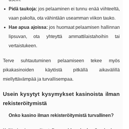
Pidä taukoja:
jos pelaaminen ei tunnu enää viihteeltä,
vaan pakolta, ota vähintään useamman viikon tauko.
Hae apua ajoissa:
jos huomaat pelaamisen hallinnan
lipsuvan, ota yhteyttä ammattilaistahoihin tai
vertaistukeen.
Terve suhtautuminen pelaamiseen tekee myös
pikakasinoiden käytöstä pitkällä aikavälillä
miellyttävämpää ja turvallisempaa.
Usein kysytyt kysymykset kasinoista ilman
rekisteröitymistä
Onko kasino ilman rekisteröitymistä turvallinen?