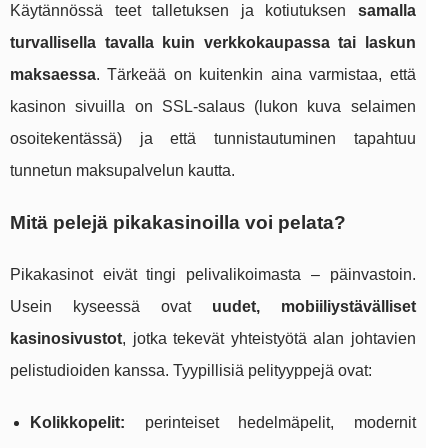
Käytännössä teet talletuksen ja kotiutuksen
samalla
turvallisella tavalla kuin verkkokaupassa tai laskun
maksaessa
. Tärkeää on kuitenkin aina varmistaa, että
kasinon sivuilla on SSL-salaus (lukon kuva selaimen
osoitekentässä) ja että tunnistautuminen tapahtuu
tunnetun maksupalvelun kautta.
Mitä pelejä pikakasinoilla voi pelata?
Pikakasinot eivät tingi pelivalikoimasta – päinvastoin.
Usein kyseessä ovat
uudet, mobiiliystävälliset
kasinosivustot
, jotka tekevät yhteistyötä alan johtavien
pelistudioiden kanssa. Tyypillisiä pelityyppejä ovat:
Kolikkopelit:
perinteiset hedelmäpelit, modernit