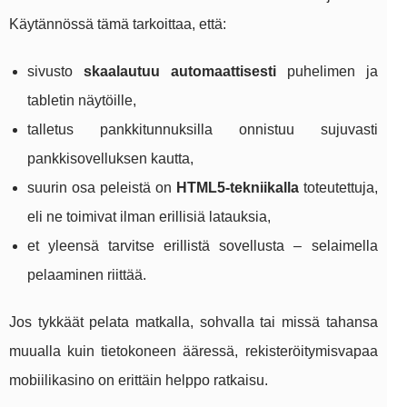
Käytännössä tämä tarkoittaa, että:
sivusto
skaalautuu automaattisesti
puhelimen ja
tabletin näytöille,
talletus pankkitunnuksilla onnistuu sujuvasti
pankkisovelluksen kautta,
suurin osa peleistä on
HTML5-tekniikalla
toteutettuja,
eli ne toimivat ilman erillisiä latauksia,
et yleensä tarvitse erillistä sovellusta – selaimella
pelaaminen riittää.
Jos tykkäät pelata matkalla, sohvalla tai missä tahansa
muualla kuin tietokoneen ääressä, rekisteröitymisvapaa
mobiilikasino on erittäin helppo ratkaisu.