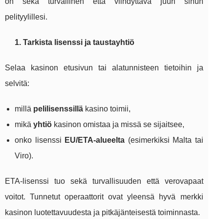
on sekä turvallinen että viihdyttävä juuri sinun
pelityylillesi.
1. Tarkista lisenssi ja taustayhtiö
Selaa kasinon etusivun tai alatunnisteen tietoihin ja
selvitä:
millä
pelilisenssillä
kasino toimii,
mikä
yhtiö
kasinon omistaa ja missä se sijaitsee,
onko lisenssi
EU/ETA-alueelta
(esimerkiksi Malta tai
Viro).
ETA-lisenssi tuo sekä turvallisuuden että verovapaat
voitot. Tunnetut operaattorit ovat yleensä hyvä merkki
kasinon luotettavuudesta ja pitkäjänteisestä toiminnasta.