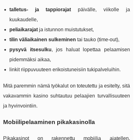
talletus- ja tappiorajat
päivälle, viikolle ja
kuukaudelle,
peliaikarajat
ja istunnon muistutukset,
tilin väliaikainen sulkeminen
tai tauko (time-out),
pysyvä itsesulku
, jos haluat lopettaa pelaamisen
pidemmäksi aikaa,
linkit riippuvuuteen erikoistuneisiin tukipalveluihin.
Mitä paremmin nämä työkalut on toteutettu ja esitelty, sitä
vakavammin kasino suhtautuu pelaajien turvallisuuteen
ja hyvinvointiin.
Mobiilipelaaminen pikakasinolla
Pikakasinot on rakennettu mobiilia ajatellen.