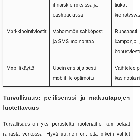
ilmaiskierroksissa ja
tiukat
cashbackissa
kierrätysva
Markkinointiviestit
Vähemmän sähköposti-
Runsaasti
ja SMS-mainontaa
kampanja- 
bonusviest
Mobiilikäyttö
Usein ensisijaisesti
Vaihtelee p
mobiilille optimoitu
kasinosta r
Turvallisuus: pelilisenssi ja maksutapojen
luotettavuus
Turvallisuus on yksi perusteltu huolenaihe, kun pelaat
rahasta verkossa. Hyvä uutinen on, että oikein valitut