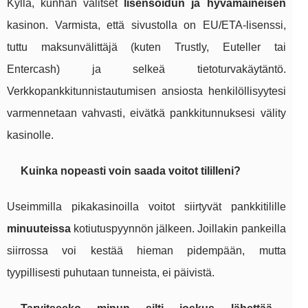
Kyllä, kunhan valitset
lisensoidun ja hyvämaineisen
kasinon. Varmista, että sivustolla on EU/ETA-lisenssi,
tuttu maksunvälittäjä (kuten Trustly, Euteller tai
Entercash) ja selkeä tietoturvakäytäntö.
Verkkopankkitunnistautumisen ansiosta henkilöllisyytesi
varmennetaan vahvasti, eivätkä pankkitunnuksesi välity
kasinolle.
Kuinka nopeasti voin saada voitot tililleni?
Useimmilla pikakasinoilla voitot siirtyvät pankkitilille
minuuteissa
kotiutuspyynnön jälkeen. Joillakin pankeilla
siirrossa voi kestää hieman pidempään, mutta
tyypillisesti puhutaan tunneista, ei päivistä.