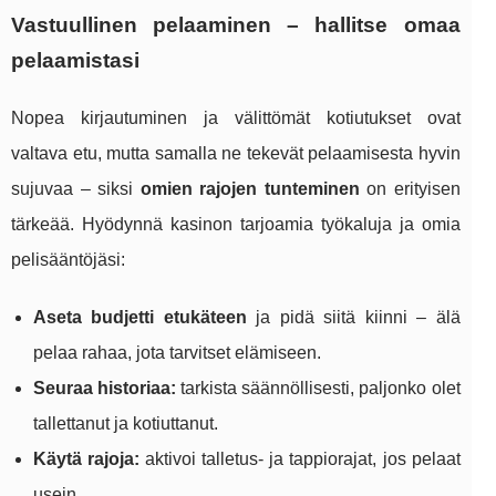
Vastuullinen pelaaminen – hallitse omaa
pelaamistasi
Nopea kirjautuminen ja välittömät kotiutukset ovat
valtava etu, mutta samalla ne tekevät pelaamisesta hyvin
sujuvaa – siksi
omien rajojen tunteminen
on erityisen
tärkeää. Hyödynnä kasinon tarjoamia työkaluja ja omia
pelisääntöjäsi:
Aseta budjetti etukäteen
ja pidä siitä kiinni – älä
pelaa rahaa, jota tarvitset elämiseen.
Seuraa historiaa:
tarkista säännöllisesti, paljonko olet
tallettanut ja kotiuttanut.
Käytä rajoja:
aktivoi talletus- ja tappiorajat, jos pelaat
usein.