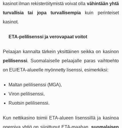
kasinot ilman rekisteröitymistä voivat olla
vähintään yhtä
turvallisia tai jopa turvallisempia
kuin perinteiset
kasinot.
ETA-pelilisenssi ja verovapaat voitot
Pelaajan kannalta tärkein yksittäinen seikka on kasinon
pelilisenssi
. Suomalaiselle pelaajalle paras vaihtoehto
on EU/ETA-alueelle myönnetty lisenssi, esimerkiksi:
Maltan pelilisenssi (MGA),
Viron pelilisenssi,
Ruotsin pelilisenssi.
Kun nettikasino toimii ETA-alueen lisenssillä ja kasinoa
operoiva yhtiö on sijoittunut ETA-maahan,
suomalaisen