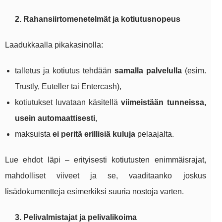
2. Rahansiirtomenetelmät ja kotiutusnopeus
Laadukkaalla pikakasinolla:
talletus ja kotiutus tehdään
samalla palvelulla
(esim.
Trustly, Euteller tai Entercash),
kotiutukset luvataan käsitellä
viimeistään tunneissa,
usein automaattisesti
,
maksuista
ei peritä erillisiä kuluja
pelaajalta.
Lue ehdot läpi – erityisesti kotiutusten enimmäisrajat,
mahdolliset viiveet ja se, vaaditaanko joskus
lisädokumentteja esimerkiksi suuria nostoja varten.
3. Pelivalmistajat ja pelivalikoima