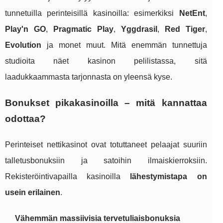
tunnetuilla perinteisillä kasinoilla: esimerkiksi
NetEnt
,
Play'n GO
,
Pragmatic Play
,
Yggdrasil
,
Red Tiger
,
Evolution
ja monet muut. Mitä enemmän tunnettuja
studioita näet kasinon pelilistassa, sitä
laadukkaammasta tarjonnasta on yleensä kyse.
Bonukset pikakasinoilla – mitä kannattaa
odottaa?
Perinteiset nettikasinot ovat totuttaneet pelaajat suuriin
talletusbonuksiin ja satoihin ilmaiskierroksiin.
Rekisteröintivapailla kasinoilla
lähestymistapa on
usein erilainen
.
Vähemmän massiivisia tervetuliaisbonuksia